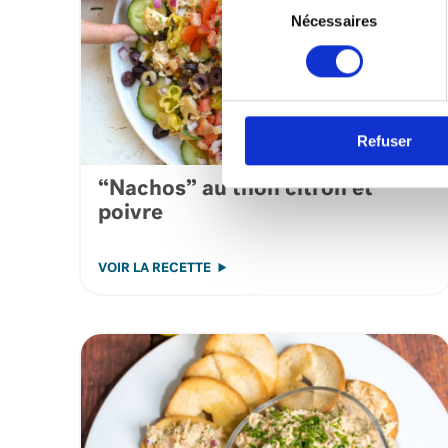
du
Nécessaires
consentement
Refuser
“Nachos” au thon citron et
poivre
VOIR LA RECETTE