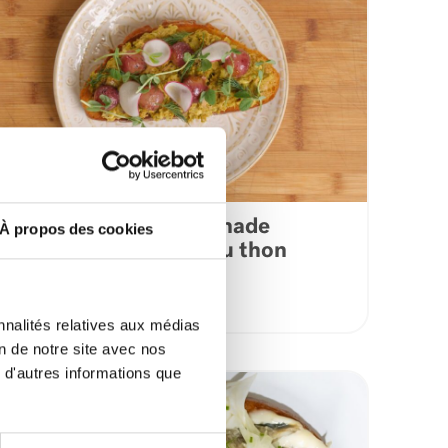
Pain grillé avec tartinade
À propos des cookies
d’avocat au cari et au thon
citron et poivre
VOIR LA RECETTE
nnalités relatives aux médias
on de notre site avec nos
 d'autres informations que