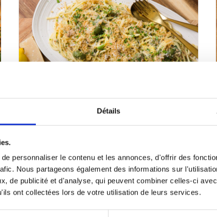
Spaghetti au thon à l’aneth et
Détails
aux olives
ies.
VOIR LA RECETTE
e personnaliser le contenu et les annonces, d'offrir des fonctio
rafic. Nous partageons également des informations sur l'utilisati
, de publicité et d'analyse, qui peuvent combiner celles-ci avec
ils ont collectées lors de votre utilisation de leurs services.