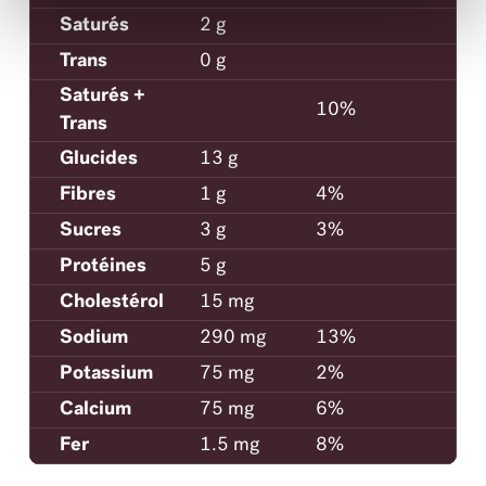
Saturés
2 g
Trans
0 g
Saturés +
10%
Trans
Glucides
13 g
Fibres
1 g
4%
Sucres
3 g
3%
Protéines
5 g
Cholestérol
15 mg
Sodium
290 mg
13%
Potassium
75 mg
2%
Calcium
75 mg
6%
Fer
1.5 mg
8%