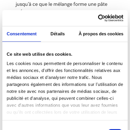
jusqu’à ce que le mélange forme une pâte
crémeuse.
Ajouter le zeste de citron, le jus de citron,
Consentement
Détails
À propos des cookies
l’oignon rouge, le persil, la ciboulette, l’aneth et
le sel. Bien mélanger.
Ce site web utilise des cookies.
Servir sur des mini-bagels grillés et garnir de
Les cookies nous permettent de personnaliser le contenu
ciboulette.
et les annonces, d'offrir des fonctionnalités relatives aux
médias sociaux et d'analyser notre trafic. Nous
Cette recette a été créée par la cheffe Erica
partageons également des informations sur l'utilisation de
Karbelnik, gagnante de la saison 9 de Top Chef
notre site avec nos partenaires de médias sociaux, de
Canada!
publicité et d'analyse, qui peuvent combiner celles-ci
avec d'autres informations que vous leur avez fournies
ou qu'ils ont collectées lors de votre utilisation de leurs
services.
Sélection