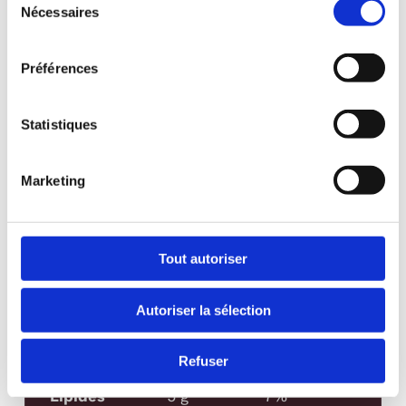
Nécessaires
du
consentement
Préférences
Statistiques
Marketing
NUTRITION
Tout autoriser
Quantité
Valeur
Autoriser la sélection
par
Quotidienne
portion
(%VQ)
Refuser
Calories
120
Lipides
5 g
7%