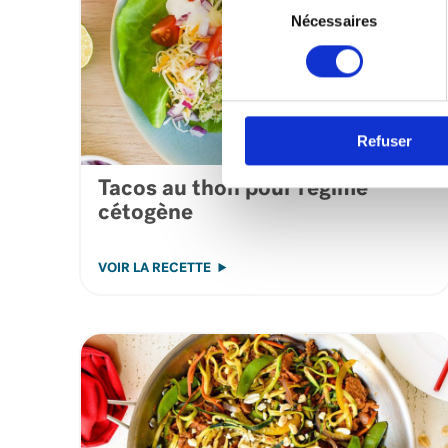
du
Nécessaires
consentement
Refuser
Tacos au thon pour régime
cétogène
VOIR LA RECETTE