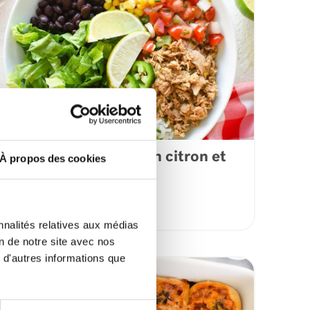
Bol de salade au thon citron et
À propos des cookies
poivre
VOIR LA RECETTE
nnalités relatives aux médias
on de notre site avec nos
 d'autres informations que