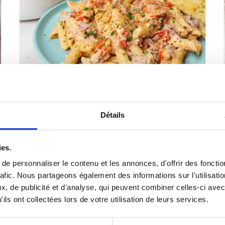
Pâtes au thon et à la feta cuites
Détails
au four
ies.
VOIR LA RECETTE
e personnaliser le contenu et les annonces, d'offrir des fonctio
rafic. Nous partageons également des informations sur l'utilisati
, de publicité et d'analyse, qui peuvent combiner celles-ci avec
ils ont collectées lors de votre utilisation de leurs services.