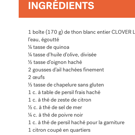
INGRÉDIENTS
1 boîte (170 g) de thon blanc entier CLOVE
l’eau, égoutté
¼ tasse de quinoa
¼ tasse d’huile d’olive, divisée
½ tasse d’oignon haché
2 gousses d’ail hachées finement
2 œufs
⅓ tasse de chapelure sans gluten
1 c. à table de persil frais haché
1 c. à thé de zeste de citron
½ c. à thé de sel de mer
¼ c. à thé de poivre noir
1 c. à thé de persil haché pour la garniture
1 citron coupé en quartiers