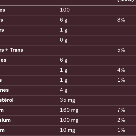
ies
100
es
6 g
8%
és
1 g
0 g
és + Trans
5%
des
6 g
s
1 g
4%
s
1 g
1%
ines
4 g
stérol
35 mg
um
160 mg
7%
sium
100 mg
2%
um
10 mg
1%