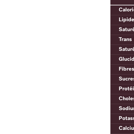
Calor
Lipid
Satur
Trans
Satur
Gluci
Fibre
Sucre
Proté
Chole
Sodi
Potas
Calci