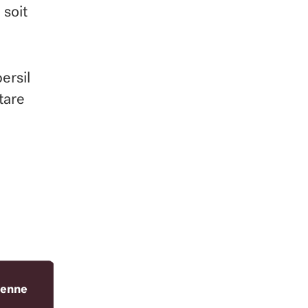
 soit
ersil
rtare
ienne