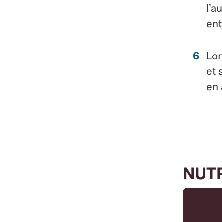
l’a
ent
Lor
et 
en
NUT