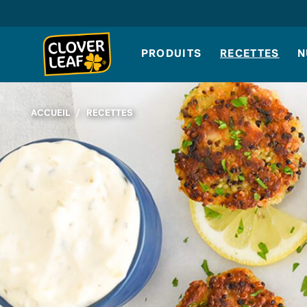
Skip
to
content
PRODUITS
RECETTES
N
ACCUEIL
/
RECETTES