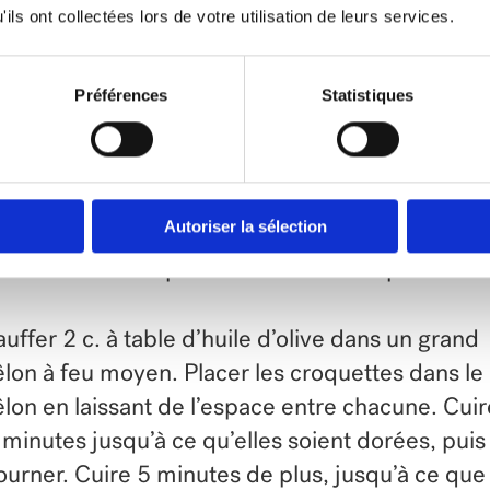
ils ont collectées lors de votre utilisation de leurs services.
ent translucides. Laisser refroidir.
anger le quinoa refroidi et le mélange d’oignon
Préférences
Statistiques
roidi avec le thon, les œufs, la chapelure, le persi
te de citron, le sel et le poivre.
Autoriser la sélection
mer des croquettes avec 2 c. à table du mélang
elles aient une épaisseur d’environ ½ pouce.
uffer 2 c. à table d’huile d’olive dans un grand
lon à feu moyen. Placer les croquettes dans le
lon en laissant de l’espace entre chacune. Cuir
 minutes jusqu’à ce qu’elles soient dorées, puis
ourner. Cuire 5 minutes de plus, jusqu’à ce que