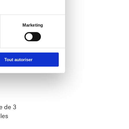
Marketing
l, le
Tout autoriser
e afin
e de 3
 les