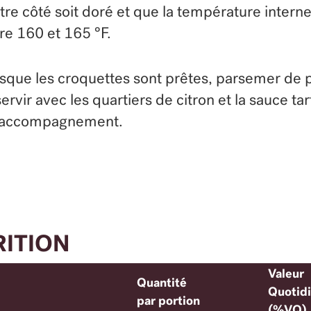
utre côté soit doré et que la température interne
re 160 et 165 °F.
sque les croquettes sont prêtes, parsemer de p
servir avec les quartiers de citron et la sauce ta
 accompagnement.
RITION
Valeur
Quantité
Quotid
par portion
(%VQ)