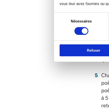
vous leur avez fournies ou qu'
soi
Sélection
du
Mél
Nécessaires
consentement
ref
zes
Refuser
For
qu’
Cha
poê
poê
à 5
ret