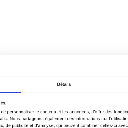
ÉPARATION
re le quinoa selon les instructions de l’emballag
Détails
sser refroidir.
ies.
dant la cuisson du quinoa, faire revenir l’oignon
e personnaliser le contenu et les annonces, d'offrir des fonctio
il dans 2 c. à table d’huile d’olive à feu moyen d
rafic. Nous partageons également des informations sur l'utilisati
, de publicité et d'analyse, qui peuvent combiner celles-ci avec
dant environ 5 minutes, jusqu’à ce que les oig