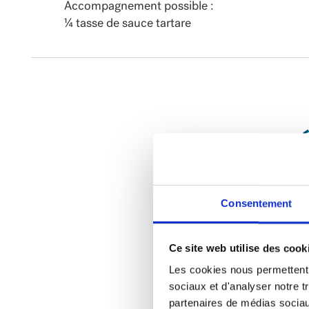
Accompagnement possible :
¼ tasse de sauce tartare
PR
Cui
Consentement
Lai
Ce site web utilise des cook
Pen
Les cookies nous permettent d
l’a
sociaux et d'analyser notre t
partenaires de médias sociaux
pen