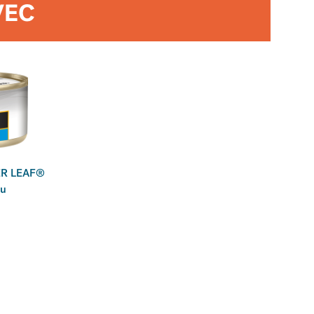
VEC
VER LEAF®
au