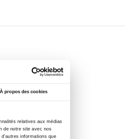
e.
À propos des cookies
 et
nnalités relatives aux médias
oux
on de notre site avec nos
 d'autres informations que
nons