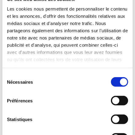
Les cookies nous permettent de personnaliser le contenu
et les annonces, d'offrir des fonctionnalités relatives aux
VOIR LA RECETTE
médias sociaux et d'analyser notre trafic. Nous
partageons également des informations sur l'utilisation de
notre site avec nos partenaires de médias sociaux, de
publicité et d'analyse, qui peuvent combiner celles-ci
avec d'autres informations que vous leur avez fournies
ou qu'ils ont collectées lors de votre utilisation de leurs
services.
Sélection
Nécessaires
du
consentement
Burger du Capitaine avec bacon
Préférences
et fromage de Clover Leaf
Statistiques
VOIR LA RECETTE