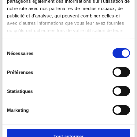
partageons également des informations sur l'utilisation de
notre site avec nos partenaires de médias sociaux, de
publicité et d'analyse, qui peuvent combiner celles-ci
avec d'autres informations que vous leur avez fournies
ou qu'ils ont collectées lors de votre utilisation de leurs
services.
Raisons pour lesquelles le Guide
alimentaire canadien
Sélection
recommande les produits de la
Nécessaires
du
mer
VOIR L’ARTICLE
consentement
Préférences
Statistiques
Marketing
Tout autoriser