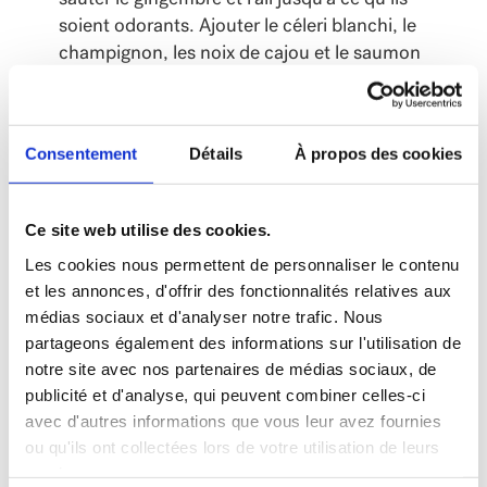
soient odorants. Ajouter le céleri blanchi, le
champignon, les noix de cajou et le saumon
(avec le liquide). Faire sauter jusqu’à ce que le
tout soit bien chaud.
Consentement
Détails
À propos des cookies
Garnir avec tomate et ajouter une pincée de sel
avant de servir.
Ce site web utilise des cookies.
Les cookies nous permettent de personnaliser le contenu
et les annonces, d'offrir des fonctionnalités relatives aux
médias sociaux et d'analyser notre trafic. Nous
partageons également des informations sur l'utilisation de
NUTRITION
notre site avec nos partenaires de médias sociaux, de
publicité et d'analyse, qui peuvent combiner celles-ci
Quantité
Valeur
avec d'autres informations que vous leur avez fournies
par
Quotidienne
ou qu'ils ont collectées lors de votre utilisation de leurs
portion
(%VQ)
services.