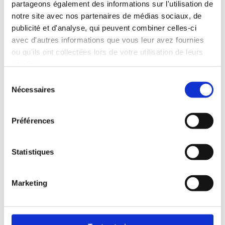
Saturés
1.5 g
partageons également des informations sur l'utilisation de
notre site avec nos partenaires de médias sociaux, de
Trans
0 g
publicité et d'analyse, qui peuvent combiner celles-ci
Saturés +
avec d'autres informations que vous leur avez fournies
8%
Trans
ou qu'ils ont collectées lors de votre utilisation de leurs
services.
Oméga-3
0.4 g
Sélection
Cholestérol
25 mg
Nécessaires
du
Sodium
670 mg
28%
consentement
Glucides
30 g
10%
Préférences
Fibres
3 g
12%
Sucres
6 g
Statistiques
Protéines
18 g
Vitamine A
6%
Marketing
Vitamine C
25%
Calcium
10%