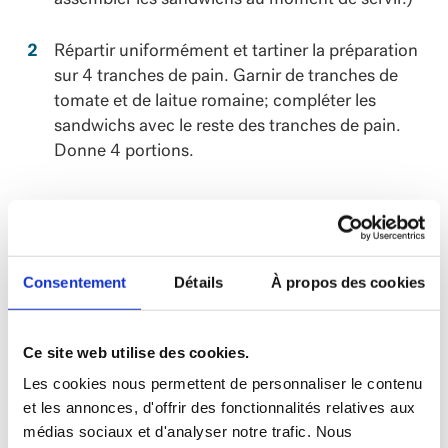
Répartir uniformément et tartiner la préparation
sur 4 tranches de pain. Garnir de tranches de
tomate et de laitue romaine; compléter les
sandwichs avec le reste des tranches de pain.
Donne 4 portions.
NUTRITION
Consentement
Détails
À propos des cookies
Quantité
Valeur
par
Quotidienne
Ce site web utilise des cookies.
portion
(%VQ)
Les cookies nous permettent de personnaliser le contenu
Calories
250
et les annonces, d'offrir des fonctionnalités relatives aux
Lipides
7 g
11%
médias sociaux et d'analyser notre trafic. Nous