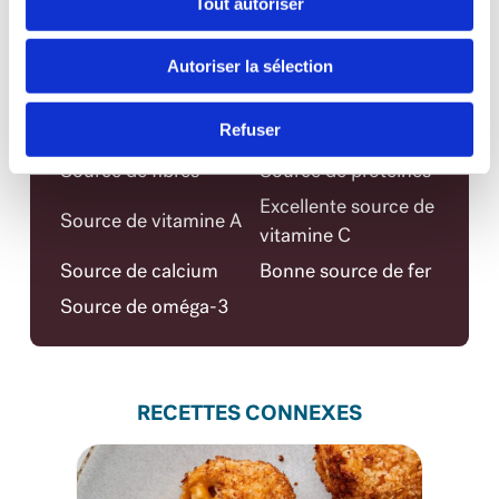
Tout autoriser
Fer
20%
Éléments nutritifs par portion
Autoriser la sélection
Faible teneur en acides
Sans acides gras
Refuser
gras saturés
trans
Source de fibres
Source de protéines
Excellente source de
Source de vitamine A
vitamine C
Source de calcium
Bonne source de fer
Source de oméga-3
RECETTES CONNEXES