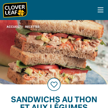
Skip
to
content
ACCUEIL
/
RECETTES
SANDWICHS AU THON