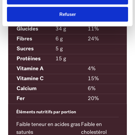
Cholestérol
15mg
Refuser
Sodium
570 mg
24%
Glucides
34 g
11%
Fibres
6 g
24%
Sucres
5 g
Protéines
15 g
Vitamine A
4%
Vitamine C
15%
Calcium
6%
Fer
20%
Éléments nutritifs par portion
Faible teneur en acides gras
Faible en
saturés
cholestérol