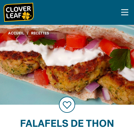
Skip
to
content
ACCUEIL
/
RECETTES
FALAFELS DE THON