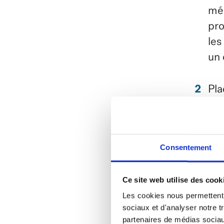
mél
pro
les
un 
Pla
ext
la 
réf
Consentement
Cou
ext
Ce site web utilise des cook
Les cookies nous permettent d
Consei
sociaux et d'analyser notre t
partenaires de médias sociaux