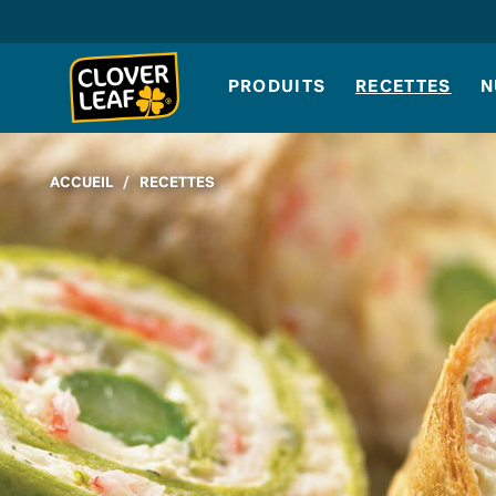
Skip
to
content
PRODUITS
RECETTES
N
ACCUEIL
/
RECETTES