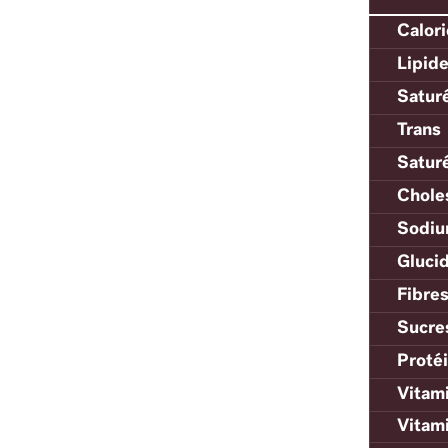
Calor
Lipid
Satur
Trans
Satur
Chole
Sodi
Gluci
Fibre
Sucre
Proté
Vitam
Vitam