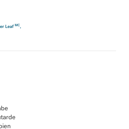
MC
er Leaf
,
abe
utarde
 bien