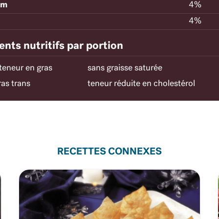
um
4%
4%
nts nutritifs par portion
 teneur en gras
sans graisse saturée
ras trans
teneur réduite en cholestérol
RECETTES CONNEXES