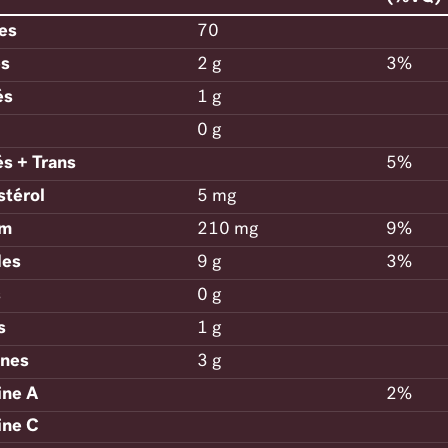
ies
70
es
2 g
3%
és
1 g
0 g
és + Trans
5%
stérol
5 mg
um
210 mg
9%
des
9 g
3%
s
0 g
s
1 g
ines
3 g
ine A
2%
ine C