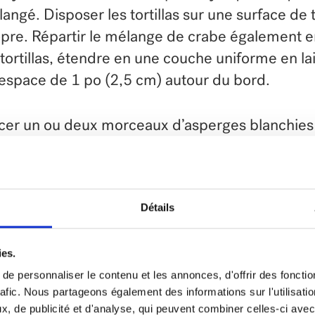
angé. Disposer les tortillas sur une surface de t
pre. Répartir le mélange de crabe également e
 tortillas, étendre en une couche uniforme en la
espace de 1 po (2,5 cm) autour du bord.
cer un ou deux morceaux d’asperges blanchies
rémité de chaque tortilla. Rouler serré pour en
garniture et en faire un cylindre. Envelopper et
rigérer pendant 30 minutes ou jusqu’à 24 heur
Détails
per chaque tortilla en 8 rondelles et jeter les
rémités.
ies.
e personnaliser le contenu et les annonces, d'offrir des fonctio
ls:
rafic. Nous partageons également des informations sur l'utilisati
, de publicité et d'analyse, qui peuvent combiner celles-ci avec