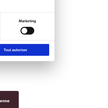
gumes
mbre,
Marketing
s aux
é.
Tout autoriser
ienne