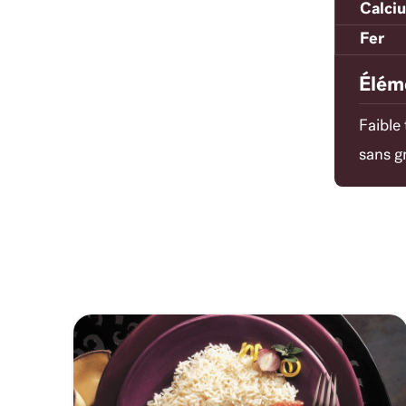
Calci
Fer
Éléme
Faible
sans g