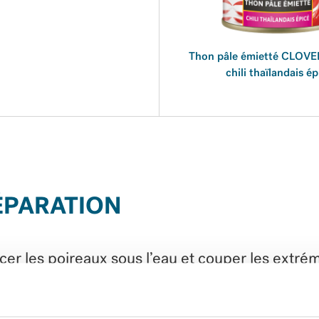
Thon pâle émietté CLOVE
chili thaïlandais ép
ÉPARATION
cer les poireaux sous l’eau et couper les extrém
uter du sel et de l’huile dans une marmite d’ea
illante et y blanchir les poireaux pendant deux