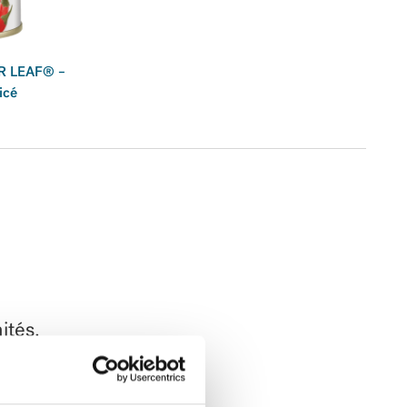
R LEAF® –
icé
ités.
u