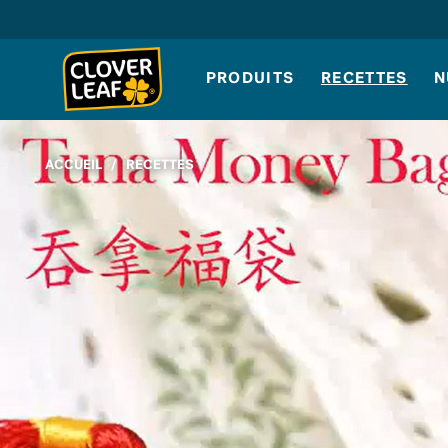
Skip
to
content
PRODUITS
RECETTES
N
ACCUEIL
/
RECETTES