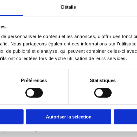
utes. Retirer les poireaux et les mettre dans de
Détails
cée pendant deux minutes.
ies.
s une casserole, chauffer 1 c. à table d’huile. 
e personnaliser le contenu et les annonces, d'offrir des fonctio
’une boîte de thon pâle émietté – chili thaïland
rafic. Nous partageons également des informations sur l'utilisati
cé et remuer.
, de publicité et d'analyse, qui peuvent combiner celles-ci avec
ils ont collectées lors de votre utilisation de leurs services.
uter les carottes coupées en dés, les fèves vert
s et le riz cuit. Faire revenir à feu moyen penda
Préférences
Statistiques
 minute. Ajouter un filet de bouillon de poulet
cultatif). Couvrir et laisser mijoter pendant deu
utes. Éteindre le feu.
Autoriser la sélection
plir le tofu grillé avec 1 c. à table de riz frit.