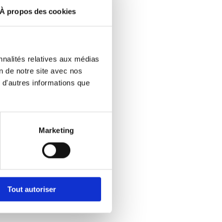
 l’eau
À propos des cookies
Ajouter
nnalités relatives aux médias
ais
on de notre site avec nos
 d'autres informations que
es, le
nt
Marketing
x
Tout autoriser