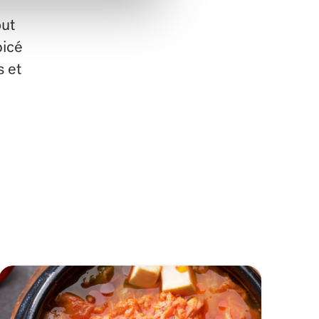
out
picé
s et