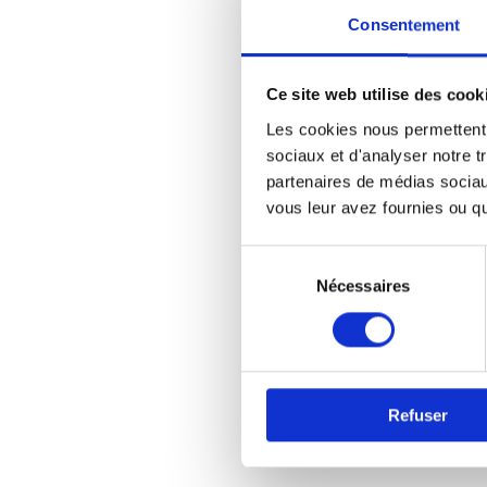
min
Consentement
gla
Ce site web utilise des cook
Dan
Les cookies nous permettent d
⅔ d
sociaux et d'analyser notre t
épi
partenaires de médias sociaux
vous leur avez fournies ou qu'
Ajo
Sélection
maï
du
Nécessaires
consentement
une
(fa
min
Refuser
Rem