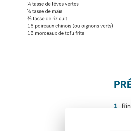
¼ tasse de fèves vertes
¼ tasse de maïs
⅔ tasse de riz cuit
16 poireaux chinois (ou oignons verts)
16 morceaux de tofu frits
PR
Rin
Ajo
bou