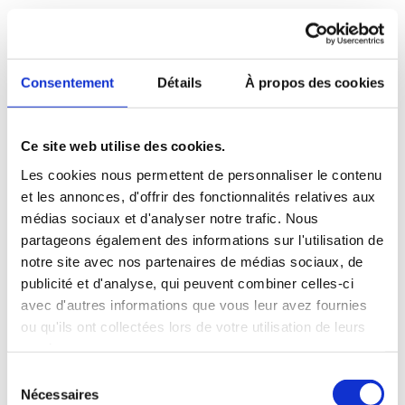
Mettre un poêlon peu profond sur un feu vif, y
ajouter de l’huile et baisser le feu à moyen
lorsque l’huile commence à grésiller. Ajouter les
Consentement
Détails
À propos des cookies
croquettes de crabe et les faire frire jusqu’à ce
qu’elles soient bien dorées de chaque côté.
Ce site web utilise des cookies.
Les cookies nous permettent de personnaliser le contenu
et les annonces, d'offrir des fonctionnalités relatives aux
NUTRITION
médias sociaux et d'analyser notre trafic. Nous
partageons également des informations sur l'utilisation de
Quantité
Valeur
notre site avec nos partenaires de médias sociaux, de
par
Quotidienne
publicité et d'analyse, qui peuvent combiner celles-ci
portion
(%VQ)
avec d'autres informations que vous leur avez fournies
Calories
190
ou qu'ils ont collectées lors de votre utilisation de leurs
services.
Lipides
9 g
12%
Sélection
Saturés
1 g
Nécessaires
du