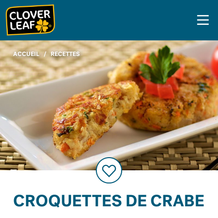
Skip
to
content
ACCUEIL
/
RECETTES
CROQUETTES DE CRABE