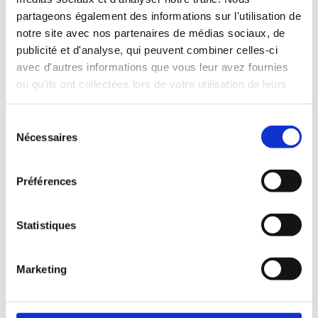
Garnir de thon émietté dans l’huile d’olive
partageons également des informations sur l'utilisation de
Clover Leaf et servir.
notre site avec nos partenaires de médias sociaux, de
publicité et d'analyse, qui peuvent combiner celles-ci
avec d'autres informations que vous leur avez fournies
ou qu'ils ont collectées lors de votre utilisation de leurs
services.
Sélection
Nécessaires
NUTRITION
du
consentement
Quantité
Valeur
Préférences
par
Quotidienne
portion
(%VQ)
Statistiques
Calories
780
Lipides
70 g
93%
Marketing
Saturés
8 g
Trans Fat
0 g