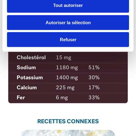
Saturés +
40%
Tout autoriser
Trans
Glucides
25 g
Autoriser la sélection
Fibres
12 g
43%
Sucres
7 g
7%
Refuser
Protéines
19 g
Cholestérol
15 mg
Sodium
1180 mg
51%
Potassium
1400 mg
30%
Calcium
225 mg
17%
Fer
6 mg
33%
RECETTES CONNEXES