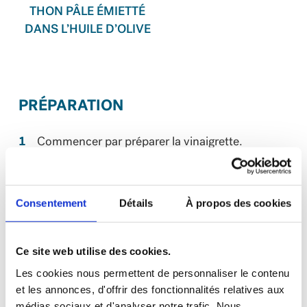
THON PÂLE ÉMIETTÉ
DANS L’HUILE D’OLIVE
PRÉPARATION
Commencer par préparer la vinaigrette.
Fouetter tous les ingrédients jusqu’à ce que le
mélange soit homogène.
Consentement
Détails
À propos des cookies
Dans un bol, mélanger les haricots verts, la
laitue, le radicchio, les câpres, les olives et les
radis avec la vinaigrette. Garnir d’herbes
Ce site web utilise des cookies.
fraîches et mélanger à nouveau. Déposer la
Les cookies nous permettent de personnaliser le contenu
salade dans une assiette.
et les annonces, d'offrir des fonctionnalités relatives aux
médias sociaux et d'analyser notre trafic. Nous