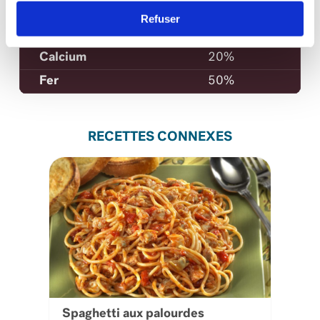
Vitamine A
8%
Refuser
Vitamine C
30%
Calcium
20%
Fer
50%
RECETTES CONNEXES
Spaghetti aux palourdes