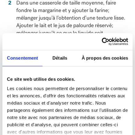
Dans une casserole de taille moyenne, faire
fondre la margarine et y ajouter la farine;
mélanger jusqu’à l’obtention d’une texture lisse.
Ajouter le lait et le jus de palourde réservé;
mélanger jusqu’à ce que le liquide soit
légèrement épaissi. Ajouter le céleri et l’oignon
cuits, les pommes de terre, les palourdes
hachées et le bacon. Mélanger à feu doux,
Consentement
Détails
À propos des cookies
jusqu’à ce que le mélange soit homogène. Ne
pas faire bouillir.
Ce site web utilise des cookies.
Servir immédiatement.
Les cookies nous permettent de personnaliser le contenu
et les annonces, d'offrir des fonctionnalités relatives aux
médias sociaux et d'analyser notre trafic. Nous
partageons également des informations sur l'utilisation de
notre site avec nos partenaires de médias sociaux, de
NUTRITION
publicité et d'analyse, qui peuvent combiner celles-ci
avec d'autres informations que vous leur avez fournies
Quantité
Valeur