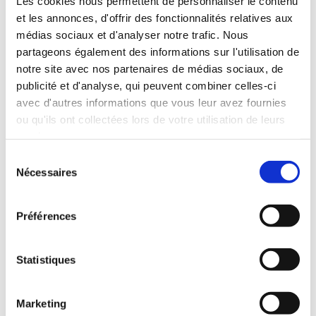
Les cookies nous permettent de personnaliser le contenu
chapeaux de champignons avec le quart de la
et les annonces, d'offrir des fonctionnalités relatives aux
garniture. Garnir avec le reste du parmesan et
médias sociaux et d'analyser notre trafic. Nous
de la chapelure.
partageons également des informations sur l'utilisation de
notre site avec nos partenaires de médias sociaux, de
Cuire 15 minutes ou jusqu’à ce que les
publicité et d'analyse, qui peuvent combiner celles-ci
champignons soient dorés et tendres.
avec d'autres informations que vous leur avez fournies
ou qu'ils ont collectées lors de votre utilisation de leurs
Garnir avec le reste du persil et servir.
services.
Sélection
Nécessaires
du
consentement
NUTRITION
Préférences
Quantité
Valeur
par
Quotidienne
Statistiques
portion
(%VQ)
Calories
170
Marketing