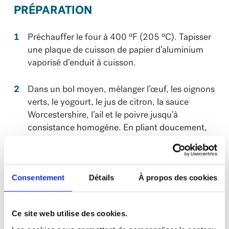
PRÉPARATION
o
o
Préchauffer le four à 400
F (205
C). Tapisser
une plaque de cuisson de papier d’aluminium
vaporisé d’enduit à cuisson.
Dans un bol moyen, mélanger l’œuf, les oignons
verts, le yogourt, le jus de citron, la sauce
Worcestershire, l’ail et le poivre jusqu’à
consistance homogène. En pliant doucement,
incorporer la moitié du parmesan, les crevettes
et le crabe, ¼ de tasse (60 ml) de chapelure et
1 c. à table (15 ml) de persil.
Consentement
Détails
À propos des cookies
Badigeonner d’huile l’extérieur de chacun des
chapeaux de champignons et les déposer sur la
Ce site web utilise des cookies.
plaque de cuisson. Remplir chacun des