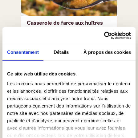
Casserole de farce aux huîtres
VOIR LA RECETTE
Consentement
Détails
À propos des cookies
Ce site web utilise des cookies.
Les cookies nous permettent de personnaliser le contenu
et les annonces, d'offrir des fonctionnalités relatives aux
médias sociaux et d'analyser notre trafic. Nous
partageons également des informations sur l'utilisation de
notre site avec nos partenaires de médias sociaux, de
publicité et d'analyse, qui peuvent combiner celles-ci
Canapés aux Huîtres avec crème
avec d'autres informations que vous leur avez fournies
sure au Raifort
ou qu'ils ont collectées lors de votre utilisation de leurs