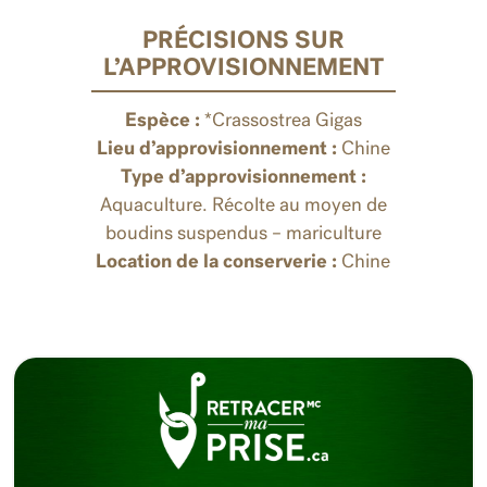
PRÉCISIONS SUR
L’APPROVISIONNEMENT
Espèce :
*Crassostrea Gigas
Lieu d’approvisionnement :
Chine
Type d’approvisionnement :
Aquaculture. Récolte au moyen de
boudins suspendus – mariculture
Location de la conserverie :
Chine