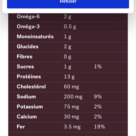
Refuser
Polyinsaturatés
2.5 g
Oméga-6
2 g
Oméga-3
0.5 g
Monoinsaturés
1 g
Glucides
2 g
Fibres
0 g
Sucres
1 g
1%
Protéines
13 g
Cholestérol
60 mg
Sodium
200 mg
9%
Potassium
75 mg
2%
Calcium
30 mg
2%
Fer
3.5 mg
19%