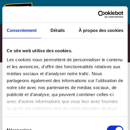
Skip
to
content
Consentement
Détails
À propos des cookies
FOIRE AUX QUESTIONS
Ce site web utilise des cookies.
Les cookies nous permettent de personnaliser le contenu
et les annonces, d'offrir des fonctionnalités relatives aux
médias sociaux et d'analyser notre trafic. Nous
partageons également des informations sur l'utilisation de
FILTRE
notre site avec nos partenaires de médias sociaux, de
publicité et d'analyse, qui peuvent combiner celles-ci
avec d'autres informations que vous leur avez fournies
Est-ce que les restes d’une boîte de
ou qu'ils ont collectées lors de votre utilisation de leurs
conserve peuvent être réfrigérés ou
services.
surgelés?
Sélection