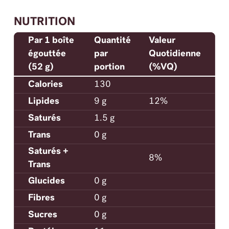
NUTRITION
Par 1 boîte
Quantité
Valeur
égouttée
par
Quotidienne
(52 g)
portion
(%VQ)
Calories
130
Lipides
9 g
12%
Saturés
1.5 g
Trans
0 g
Saturés +
8%
Trans
Glucides
0 g
Fibres
0 g
Sucres
0 g