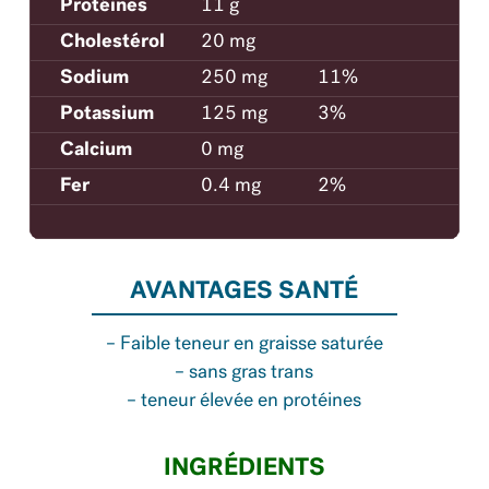
Protéines
11 g
Cholestérol
20 mg
Sodium
250 mg
11%
Potassium
125 mg
3%
Calcium
0 mg
Fer
0.4 mg
2%
AVANTAGES SANTÉ
– Faible teneur en graisse saturée
– sans gras trans
– teneur élevée en protéines
INGRÉDIENTS