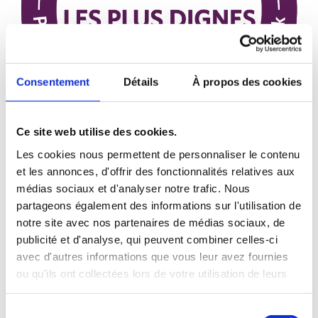
Consentement
Détails
À propos des cookies
Ce site web utilise des cookies.
Les cookies nous permettent de personnaliser le contenu
et les annonces, d'offrir des fonctionnalités relatives aux
médias sociaux et d'analyser notre trafic. Nous
partageons également des informations sur l'utilisation de
notre site avec nos partenaires de médias sociaux, de
Élue comme la marque de produits de la mer en
publicité et d'analyse, qui peuvent combiner celles-ci
conserve la plus digne de confiance selon les
avec d'autres informations que vous leur avez fournies
consommateurs canadiens d’après l’Étude 2026 de
MD
ou qu'ils ont collectées lors de votre utilisation de leurs
BrandSpark
sur la confiance des Canadiens.
services.
Sélection