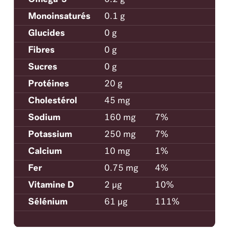
Monoinsaturés
0.1 g
Glucides
0 g
Fibres
0 g
Sucres
0 g
Protéines
20 g
Cholestérol
45 mg
Sodium
160 mg
7%
Potassium
250 mg
7%
Calcium
10 mg
1%
Fer
0.75 mg
4%
Vitamine D
2 μg
10%
Sélénium
61 μg
111%