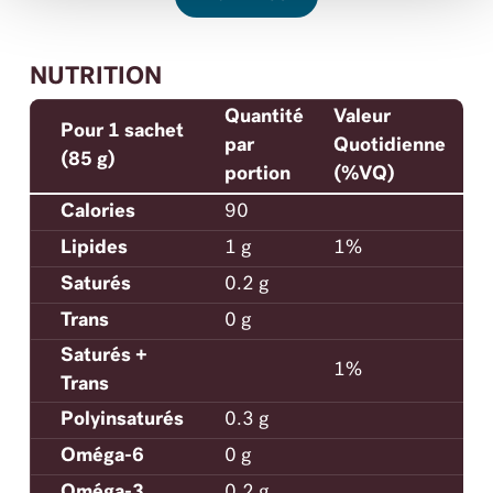
NUTRITION
Quantité
Valeur
Pour 1 sachet
par
Quotidienne
(85 g)
portion
(%VQ)
Calories
90
Lipides
1 g
1%
Saturés
0.2 g
Trans
0 g
Saturés +
1%
Trans
Polyinsaturés
0.3 g
Oméga-6
0 g
Oméga-3
0.2 g