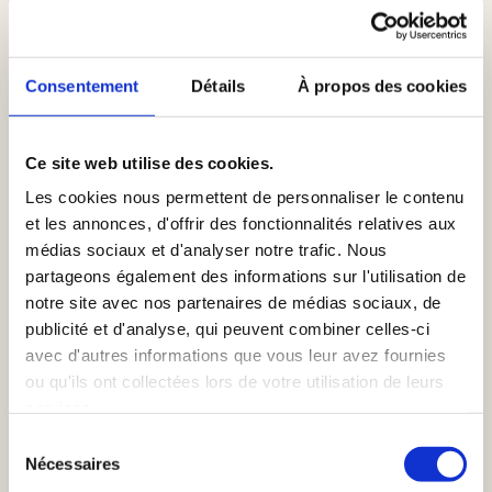
Pains plats grillés au thon à la
Consentement
Détails
À propos des cookies
mangue de Bombay
VOIR LA RECETTE
Ce site web utilise des cookies.
Les cookies nous permettent de personnaliser le contenu
et les annonces, d'offrir des fonctionnalités relatives aux
médias sociaux et d'analyser notre trafic. Nous
partageons également des informations sur l'utilisation de
notre site avec nos partenaires de médias sociaux, de
publicité et d'analyse, qui peuvent combiner celles-ci
avec d'autres informations que vous leur avez fournies
ou qu'ils ont collectées lors de votre utilisation de leurs
services.
Sélection
Salade de Thon au Wasabi et
Nécessaires
du
Gingembre